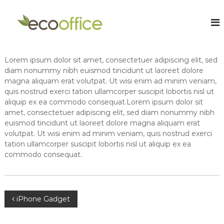
S
k
E
O
n
i
c
l
p
o
i
t
O
n
o
Lorem ipsum dolor sit amet, consectetuer adipiscing elit, sed
e
f
c
C
diam nonummy nibh euismod tincidunt ut laoreet dolore
f
o
h
magna aliquam erat volutpat. Ut wisi enim ad minim veniam,
i
a
n
quis nostrud exerci tation ullamcorper suscipit lobortis nisl ut
r
t
c
aliquip ex ea commodo consequat.Lorem ipsum dolor sit
t
e
e
amet, consectetuer adipiscing elit, sed diam nonummy nibh
e
n
euismod tincidunt ut laoreet dolore magna aliquam erat
A
r
t
e
volutpat. Ut wisi enim ad minim veniam, quis nostrud exerci
c
d
tation ullamcorper suscipit lobortis nisl ut aliquip ex ea
c
A
commodo consequat.
o
c
c
u
o
n
u
t
n
P
iPhone Gadget
t
a
a
o
n
n