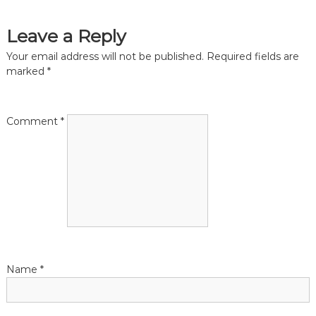
t
t
s
s
s
Leave a Reply
a
n
t
Your email address will not be published.
Required fields are
d
marked
*
B
o
n
o
k
a
Comment
*
k
e
e
v
p
e
i
r
s
g
a
Name
*
t