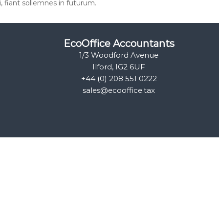
 fiant sollemnes in futurum.
EcoOffice Accountants
1/3 Woodford Avenue
Ilford, IG2 6UF
+44 (0) 208 551 0222
sales@ecooffice.tax