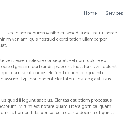
Home
Services
elit, sed diam nonummy nibh euismod tincidunt ut laoreet
minim veniam, quis nostrud exerci tation ullamcorper
uat.
te velit esse molestie consequat, vel illum dolore eu
o odio dignissim qui blandit praesent luptatum zzril delenit
tempor cum soluta nobis eleifend option congue nihil
m assum. Typi non habent claritatem insitam; est usus
us quod ii legunt saepius. Claritas est etiam processus
ctorum. Mirum est notare quam littera gothica, quam
formas humanitatis per seacula quarta decima et quinta