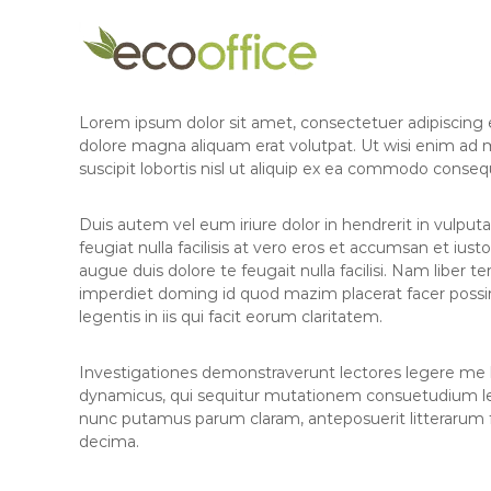
E
S
O
k
c
n
i
l
o
p
i
O
t
n
f
Lorem ipsum dolor sit amet, consectetuer adipiscing 
o
e
f
dolore magna aliquam erat volutpat. Ut wisi enim ad 
c
C
i
suscipit lobortis nisl ut aliquip ex ea commodo conseq
o
h
c
n
a
t
e
r
Duis autem vel eum iriure dolor in hendrerit in vulputa
e
t
A
feugiat nulla facilisis at vero eros et accumsan et iust
n
e
augue duis dolore te feugait nulla facilisi. Nam liber 
c
t
r
imperdiet doming id quod mazim placerat facer possi
c
e
legentis in iis qui facit eorum claritatem.
o
d
u
A
Investigationes demonstraverunt lectores legere me li
n
c
dynamicus, qui sequitur mutationem consuetudium le
t
c
nunc putamus parum claram, anteposuerit litterarum 
o
a
decima.
u
n
n
t